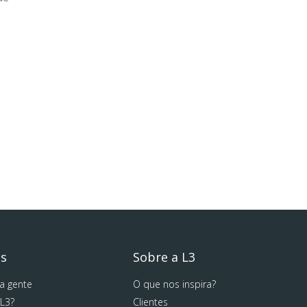
o
os
Sobre a L3
a gente
O que nos inspira?
 L3?
Clientes