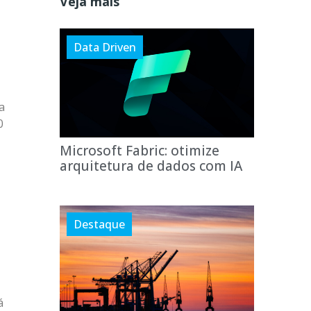
Veja mais
Data Driven
a
0
Microsoft Fabric: otimize
arquitetura de dados com IA
Destaque
á