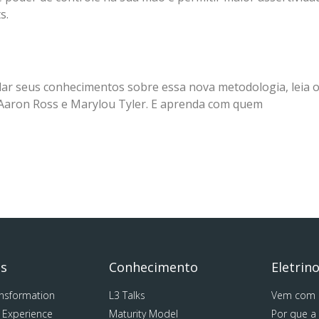
s.
ar seus conhecimentos sobre essa nova metodologia, leia 
de Aaron Ross e Marylou Tyler. E aprenda com quem
as
Conhecimento
Eletrin
ansformation
L3 Talks
Vem com 
 Experience
Maturity Model
Por que a