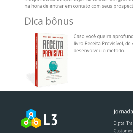
na hora de entrar em contato com seus prospect
Dica bônus
Caso você queira aprofund
livro Receita Previsível, 
desenvolveu o método.
Jornad
Digital Tr
Customer