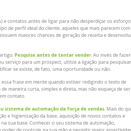
 e contatos antes de ligar para não desperdiçar os esforço
tipo de perfil ideal do cliente, aqueles que mais parecem com
 possuem maiores chances de geração de receita e desenvolv
artigo
:
Pesquise antes de tentar vender
. Ao invés de fazer
 serviço para um prospect, utilize a ligação para pesquisar
ificar se existe, de fato, uma oportunidade ou não.
 essa frase em mente quando estiver redigindo o texto de
 de maneira curta, simples e direta, mas não esqueça de ser
 em contato.
seu sistema de automação da força de vendas
.
Mais do qu
ção e higienização da base, aquisição de novos contatos e
tão na sua base. Conhecer o seu sistema de automação,
e poder de controle na sua mão e permitir maior assertivida