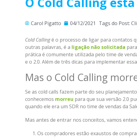
O Cold Calling está
Carol Pigatto
04/12/2021
Tags do Post:
Cl
Cold Calling
é o processo de ligar para contatos 
outras palavras, é a
ligação não solicitada
para
prática é comumente utilizada pelo time de vendas
e o 2.0. Além de três dicas para implementar ess
Mas o Cold Calling mor
Se as cold calls fazem parte do seu planejamento
conhecemos
morreu
para que sua versão 2.0 pu
quando ele era um SDR no time de vendas da Sale
Mas antes de entrar nos conceitos, vamos ente
Os compradores estão exaustos de comprar. 