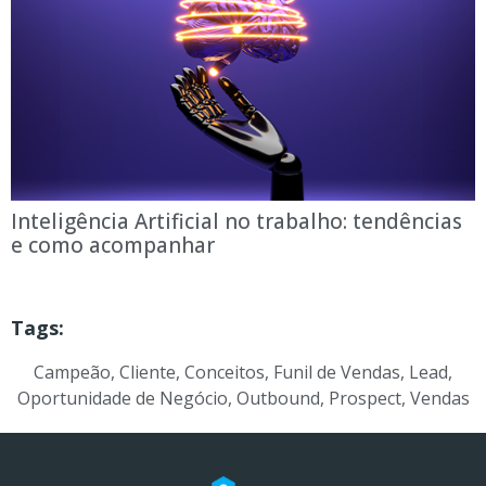
Inteligência Artificial no trabalho: tendências
e como acompanhar
Tags:
Campeão
,
Cliente
,
Conceitos
,
Funil de Vendas
,
Lead
,
Oportunidade de Negócio
,
Outbound
,
Prospect
,
Vendas