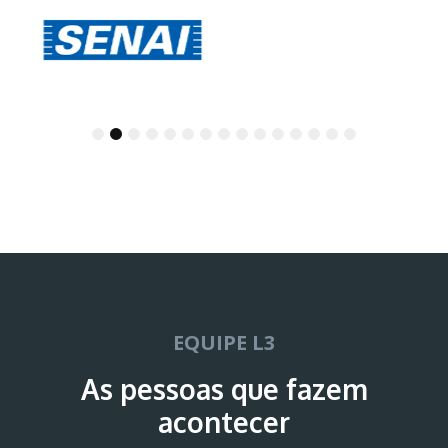
1
2
3
4
5
6
7
8
9
10
11
12
13
14
15
EQUIPE L3
As pessoas que fazem
acontecer