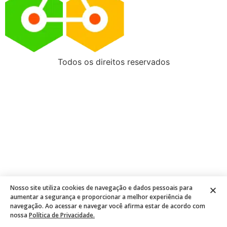
Todos os direitos reservados
Nosso site utiliza cookies de navegação e dados pessoais para
aumentar a segurança e proporcionar a melhor experiência de
navegação. Ao acessar e navegar você afirma estar de acordo com
nossa
Política de Privacidade.