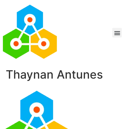
Thaynan Antunes