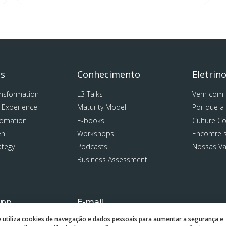
as
Conhecimento
Eletrin
ansformation
L3 Talks
Vem com 
 Experience
Maturity Model
Por que a
tomation
E-books
Culture C
en
Workshops
Encontre s
ategy
Podcasts
Nossas V
Business Assessment
App
E-mail
97634-6861
contato@l3.com.br
e utiliza cookies de navegação e dados pessoais para aumentar a segurança e