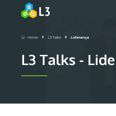
Home
L3 Talks
Liderança
L3 Talks - Lid