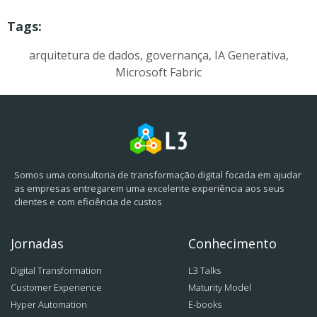
Tags:
arquitetura de dados
,
governança
,
IA Generativa
,
Microsoft Fabric
Somos uma consultoria de transformação digital focada em ajudar
as empresas entregarem uma excelente experiência aos seus
clientes e com eficiência de custos
Jornadas
Conhecimento
Digital Transformation
L3 Talks
Customer Experience
Maturity Model
Hyper Automation
E-books