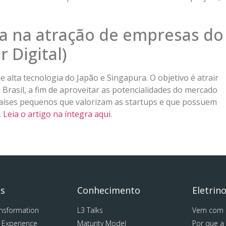
ca na atração de empresas do
 Digital)
alta tecnologia do Japão e Singapura. O objetivo é atrair
 Brasil, a fim de aproveitar as potencialidades do mercado
 países pequenos que valorizam as startups e que possuem
.
Leia o artigo na íntegra aqui
.
as
Conhecimento
Eletrin
ansformation
L3 Talks
Vem com 
 Experience
Maturity Model
Por que a