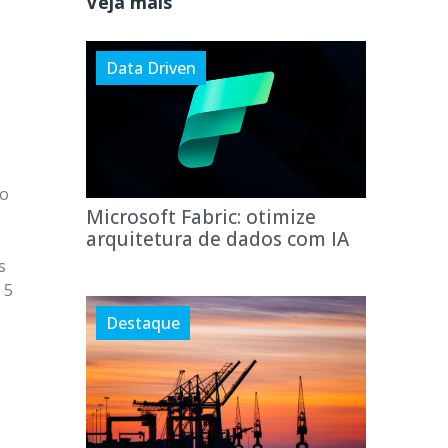
Veja mais
Data Driven
po
Microsoft Fabric: otimize
arquitetura de dados com IA
s
 5
Destaque