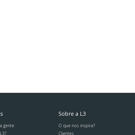
os
Sobre a L3
a gente
O que nos inspira?
 L3?
Clientes