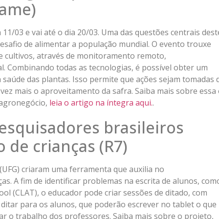
xame)
 11/03 e vai até o dia 20/03. Uma das questões centrais dest
esafio de alimentar a população mundial. O evento trouxe
e cultivos, através de monitoramento remoto,
al. Combinando todas as tecnologias, é possível obter um
saúde das plantas. Isso permite que ações sejam tomadas 
 vez mais o aproveitamento da safra. Saiba mais sobre essa 
 agronegócio,
leia o artigo na íntegra aqui.
.
esquisadores brasileiros
o de crianças (R7)
 (UFG) criaram uma ferramenta que auxilia no
ças. A fim de identificar problemas na escrita de alunos, com
 Tool (CLAT), o educador pode criar sessões de ditado, com
i ditar para os alunos, que poderão escrever no tablet o que
ar o trabalho dos professores. Saiba mais sobre o projeto,