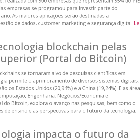
tte, realizada com 500 empresas que representam 35% do PI
 das empresas se programou para investir parte do
ano. As maiores aplicações serão destinadas a
 gestão de dados, customer marketing e segurança digital.
Le
ecnologia blockchain pelas
uperior (Portal do Bitcoin)
ckchains se tornaram alvo de pesquisas científicas em
ogia permite o aprimoramento de diversos sistemas digitais.
ão os Estados Unidos (20,94%) e a China (19,24%). E as áre
 Computação, Engenharia, Negócios/Economia e
al do Bitcoin, explora o avanço nas pesquisas, bem como o
es de ensino e as perspectivas para o futuro da tecnologia.
ologia impacta o futuro da