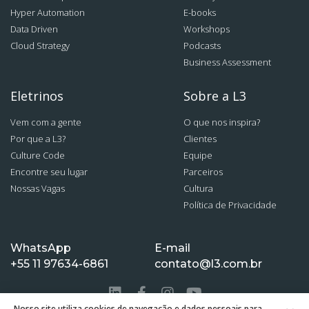
Hyper Automation
E-books
Data Driven
Workshops
Cloud Strategy
Podcasts
Business Assessment
Eletrinos
Sobre a L3
Vem com a gente
O que nos inspira?
Por que a L3?
Clientes
Culture Code
Equipe
Encontre seu lugar
Parceiros
Nossas Vagas
Cultura
Política de Privacidade
WhatsApp
E-mail
+55 11 97634-6861
contato@l3.com.br
Nosso site utiliza cookies de navegação e dados pessoais para